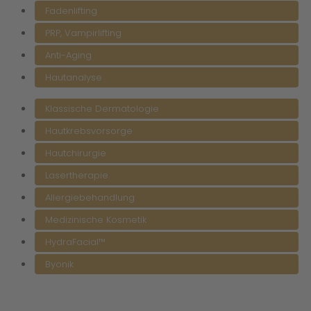
Fadenlifting
PRP, Vampirlifting
Anti-Aging
Hautanalyse
Klassische Dermatologie
Hautkrebsvorsorge
Hautchirurgie
Lasertherapie
Allergiebehandlung
Medizinische Kosmetik
HydraFacial™
Byonik