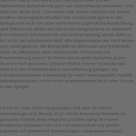
Gehören Sie zu den Menschen, die Gesundheit und ein
ästhetisches Aussehen mit ganz viel Lebensfreude verbinden? Und
egal wie alt Sie sind – Sie wollen sich diesen Zustand und dieses
positive Lebensgefühl erhalten. Wer schaut nicht gerne in den
Spiegel und freut sich über seine frische, jugendliche Ausstrahlung,
statt Fältchen zu zählen und störende Hautprobleme zu erkennen?
Ihre natürliche Schönheit war und ist Ihnen wichtig, etwas dafür zu
tun ist für Sie selbstverständlich. Alterungsprozesse der Haut lassen
sich verlangsamen, die Bandbreite an Methoden und Treatments
dafür ist mittlerweile dank umfassender Forschung und
Praxiserfahrung enorm. So finden Sie für jedes Bedürfnis, jeden
Wunsch nach gesunder, schöner Haut in meiner Hautarztpraxis,
zentral in der Frohsinnstraße in Aschaffenburg gelegen, die
individuell passende Anwendung: für mehr Lebensqualität, Vitalität,
Selbstbewusstsein und für Ihren anerkennenden Blick voller Freude
in den Spiegel.
Ich bin Dr. med. Gloria Moghaddam, seit über 20 Jahren
Dermatologin und „Beauty-Doc“. Ich bin Ihre beste Partnerin für
gesunde, schöne, vitale Haut und „positive aging“. In meiner
Privatpraxis fokussiere ich mich mit Leidenschaft und großer
Expertise auf ästhetische Behandlungen, Hautkrebsvorsorge/-