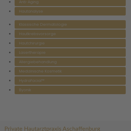
Anti-Aging
Hautanalyse
Klassische Dermatologie
Hautkrebsvorsorge
Hautchirurgie
Lasertherapie
Allergiebehandlung
Medizinische Kosmetik
HydraFacial™
Byonik
Private Hautarztpraxis Aschaffenburg