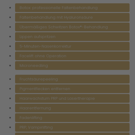
Botox: professionelle Faltenbehandlung
Faltenbehandlung mit Hyaluronsäure
Übermäßiges Schwitzen Botox®-Behandlung
Lippen aufspritzen
5-Minuten-Nasenkorrektur
Facelift ohne Operation
Microneedling
Fruchtsäurepeeling
Pigmentflecken entfernen
Haarwachstum PRP und Lasertherapie
Haarentfernung
Fadenlifting
PRP, Vampirlifting