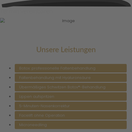
Termin vereinbaren
Unsere Leistungen
Botox: professionelle Faltenbehandlung
Faltenbehandlung mit Hyaluronsäure
Übermäßiges Schwitzen Botox®-Behandlung
Lippen aufspritzen
5-Minuten-Nasenkorrektur
Facelift ohne Operation
Microneedling