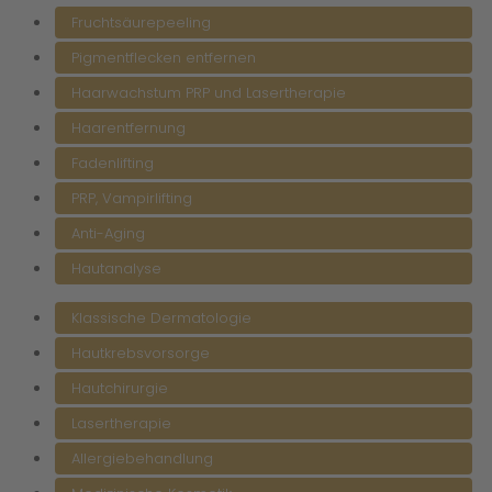
Fruchtsäurepeeling
Pigmentflecken entfernen
Haarwachstum PRP und Lasertherapie
Haarentfernung
Fadenlifting
PRP, Vampirlifting
Anti-Aging
Hautanalyse
Klassische Dermatologie
Hautkrebsvorsorge
Hautchirurgie
Lasertherapie
Allergiebehandlung